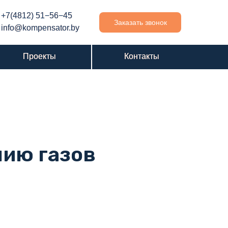
Проекты
Проекты
Контакты
Контакты
+7(4812) 51−56−
+7(4812) 51−56−
45
45
Заказать звонок
info@kompensator.by
info@kompensator.by
Проекты
Проекты
Контакты
Контакты
нию газов