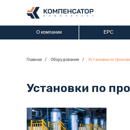
О компании
О компании
EPC
EPC
О компании
О компании
EPC
EPC
Главная
/
Оборудование
/
Установки по произв
Установки по пр