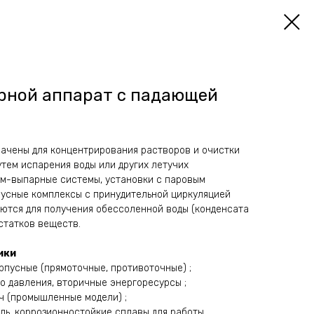
рной аппарат с падающей
ачены для концентрирования растворов и очистки
тем испарения воды или других летучих
м-выпарные системы, установки с паровым
пусные комплексы с принудительной циркуляцией
ются для получения обессоленной воды (конденсата
статков веществ.
ики
рпусные (прямоточные, противоточные) ;
о давления, вторичные энергоресурсы ;
/ч (промышленные модели) ;
ь, коррозионностойкие сплавы для работы