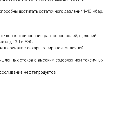
пособны достигать остаточного давления 1−10 мбар.
ь: концентрирование растворов солей, щелочей ;
ых вод ТЭЦ и АЭС;
выпаривание сахарных сиропов, молочной
мышленных стоков с высоким содержанием токсичных
ессоливание нефтепродуктов.