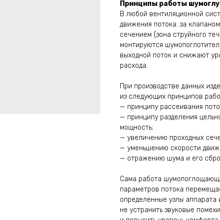
Принципы работы шумоглу
В любой вентиляционной сист
движения потока: за клапаном
сечением (зона струйного теч
монтируются шумопоглотители
выходной поток и снижают ур
расхода.
При производстве данных изд
из следующих принципов рабо
— принципу рассеивания пото
— принципу разделения цельн
мощность;
— увеличению проходных сече
— уменьшению скорости движе
— отражению шума и его сбро
Сама работа шумопоглощающе
параметров потока перемещае
определенные узлы аппарата 
не устранить звуковые помехи