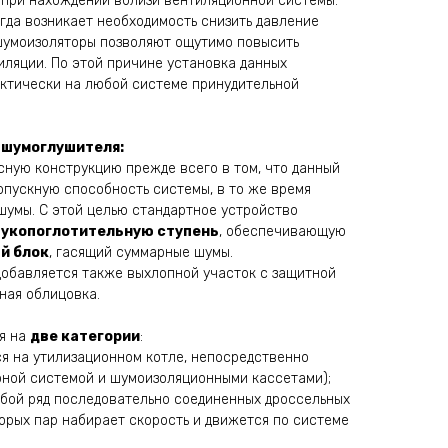
 при нахождении вблизи вентиляционной системы.
когда возникает необходимость снизить давление
 шумоизоляторы позволяют ощутимо повысить
ляции. По этой причине установка данных
ктически на любой системе принудительной
 шумоглушителя:
ную конструкцию прежде всего в том, что данный
опускную способность системы, в то же время
шумы. С этой целью стандартное устройство
вукопоглотительную ступень
, обеспечивающую
й блок
, гасящий суммарные шумы.
добавляется также выхлопной участок с защитной
ная облицовка.
я на
две категории
:
я на утилизационном котле, непосредственно
рной системой и шумоизоляционными кассетами);
бой ряд последовательно соединенных дроссельных
орых пар набирает скорость и движется по системе