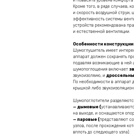
и повысить уровень комфорта
Кроме того, в ряде случаев, 
и скорость воздушной струи,
эффективность системы венти
устройств рекомендована пра
и естественной вентиляции.
Особенности конструкции
Шумоглушитель имеет интерес
аппарат должен сохранять пр
подавляя возникающие в ней 
шумопоглощения включает
з
звукоизоляию, и
дроссельны
По необходимости в аппарат 
крышкой либо звукоизоляцион
Шумопоглотители разделяютс
— дымовые (
устанавливаютс
на выходе, и оснащаются опо
— паровые (
представляют со
узлов, после прохождения кот
вплоть до следующего узла).