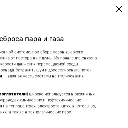
броса пара и газа
ионной системе, при сборе паров высокого
озникают посторонние шумы. Их появление связано
скорости движения перемещаемой среды
ровода. Устранить шум и дросселировать поток
и
— важная часть системы вентилирования,
.
поглотители
) широко используется в различных
опроводах химических и нефтехимических
 на теплоцентрах, электростанциях, в котельных,
иях, а также в технологических паро-