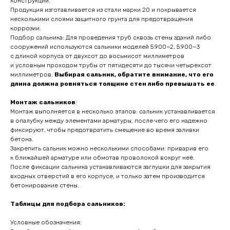
конструкции.
Продукция изготавливается из стали марки 20 и покрывается
несколькими слоями защитного грунта для предотвращения
коррозии.
Подбор сальника: Для проведения труб сквозь стены зданий либо
сооружений используются сальники моделей 5.900−2, 5.900−3
с длиной корпуса от двухсот до восьмисот миллиметров
и условным проходом трубы от пятидесяти до тысячи четырехсот
миллиметров.
Выбирая сальник, обратите внимание, что его
длина должна ровняться толщине стен либо превышать ее
.
Монтаж сальников
:
Монтаж выполняется в несколько этапов: сальник устанавливается
в опалубку между элементами арматуры, после чего его надежно
фиксируют, чтобы предотвратить смещение во время заливки
бетона.
Закрепить сальник можно несколькими способами: приварив его
к ближайшей арматуре или обмотав проволокой вокруг неё.
После фиксации сальника устанавливаются заглушки для закрытия
входных отверстий в его корпусе, и только затем производится
бетонирование стены.
Таблицы для подбора сальников:
Условные обозначения: